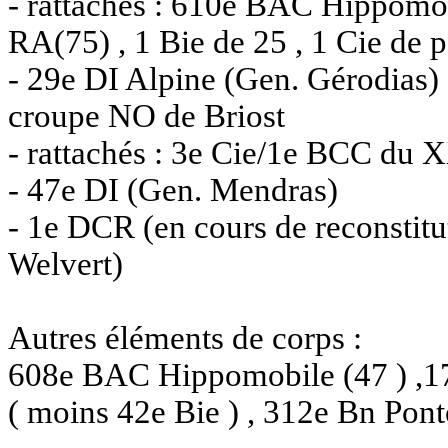
- rattachés : 610e BAC Hippomob
RA(75) , 1 Bie de 25 , 1 Cie de p
- 29e DI Alpine (Gen. Gérodias) 
croupe NO de Briost
- rattachés : 3e Cie/1e BCC du
- 47e DI (Gen. Mendras)
- 1e DCR (en cours de reconstitu
Welvert)
Autres éléments de corps :
608e BAC Hippomobile (47 ) ,
( moins 42e Bie ) , 312e Bn Pont