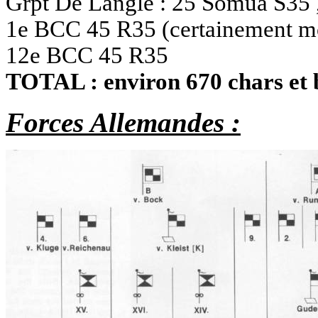
Grpt De Langle : 25 Somua S35 
1e BCC 45 R35 (certainement m
12e BCC 45 R35
TOTAL : environ 670 chars et b
Forces Allemandes :