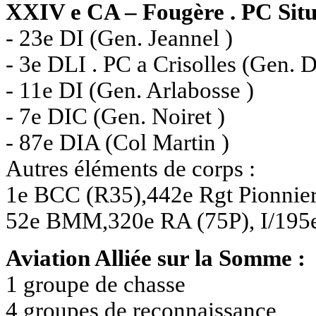
XXIV e CA – Fougère . PC S
- 23e DI (Gen. Jeannel )
- 3e DLI . PC a Crisolles (Gen. 
- 11e DI (Gen. Arlabosse )
- 7e DIC (Gen. Noiret )
- 87e DIA (Col Martin )
Autres éléments de corps :
1e BCC (R35),442e Rgt Pionnie
52e BMM,320e RA (75P), I/195e
Aviation Alliée sur la Somme :
1 groupe de chasse
4 groupes de reconnaissance