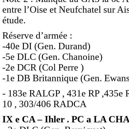
entre l’Oise et Neufchatel sur Ais
étude.
Réserve d’armée :
-40e DI (Gen. Durand)
-5e DLC (Gen. Chanoine)
-2e DCR (Col Perre )
-1e DB Britannique (Gen. Ewans
- 183e RALGP , 431e RP ,435e R
10 , 303/406 RADCA
IX e CA – Ihler .
PC a LA CH